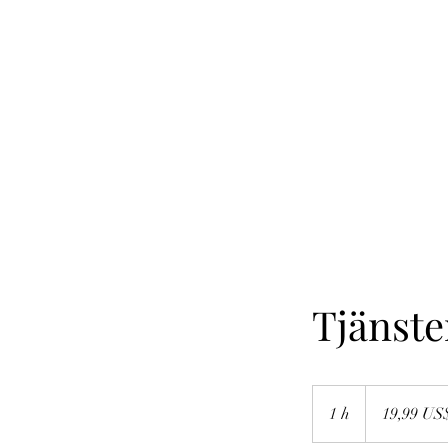
Tjänst
19,99
amerikanska
1 h
1
19,99 US
dollar